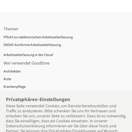
Themen
Pflicht zur elektronischen Arbeitszeiterfassung
DSGVO-konforme Arbeitszeiterfassung
Arbeitszeiterfassung in der Cloud
Wer verwendet Goodtime
Architekten
Ärzte
Krankenpflege
Zahnärzte
Privatsphären-Einstellungen
Datenschutz
Diese Seite verwendet Cookies, um Dienste bereitzu­stellen und
Traffic zu analysieren. Bitte schenken Sie uns Ihr Vertrauen und
Über uns
erlauben Sie uns, unserer Seite zu verbessern. Dazu ist es notwendig,
Datenschutz
dass Sie einwilligen, dass wir Cookies einsetzen. In unserer
Datenschutzerklärung informieren wir Sie über diese Tools und
AGB
Partner. Sie können Ihre Privatsphäre-Einstellungen auf Wunsch