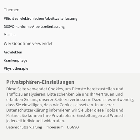
Themen
Pflicht zur elektronischen Arbeitszeiterfassung
DSGVO-konforme Arbeitszeiterfassung
Medien
Wer Goodtime verwendet
Architekten
Krankenpflege
Physiotherapie
Hotels
Privatsphären-Einstellungen
Datenschutz
Diese Seite verwendet Cookies, um Dienste bereitzu­stellen und
Traffic zu analysieren. Bitte schenken Sie uns Ihr Vertrauen und
Über uns
erlauben Sie uns, unserer Seite zu verbessern. Dazu ist es notwendig,
Datenschutz
dass Sie einwilligen, dass wir Cookies einsetzen. In unserer
Datenschutzerklärung informieren wir Sie über diese Tools und
AGB
Partner. Sie können Ihre Privatsphäre-Einstellungen auf Wunsch
Support
jederzeit individuell widerrufen.
Datenschutzerklärung
Impressum
DSGVO
Support
Hilfe