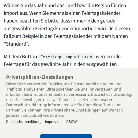
Wählen Sie das Jahr und das Land bzw. die Region für den
Import aus. Wenn Sie mehr als einen Feiertagskalender
haben, beachten Sie bitte, dass immer in den gerade
ausgewählten Feiertagskalender importiert wird. In diesem
Fall zum Beispiel in den Feiertagskalender mit dem Namen
"Standard".
Mit dem Button
werden alle
Feiertage importieren
Feiertage für das gewählte Jahr in den ausgewählten
Feiertagskalender importiert. Optional können bereits
Privatsphären-Einstellungen
bestehende Feiertage überschrieben werden.
Diese Seite verwendet Cookies, um Dienste bereitzu­stellen und
Traffic zu analysieren. Bitte schenken Sie uns Ihr Vertrauen und
erlauben Sie uns, unserer Seite zu verbessern. Dazu ist es notwendig,
« Zurück zu Feiertage
dass Sie einwilligen, dass wir Cookies einsetzen. In unserer
Datenschutzerklärung informieren wir Sie über diese Tools und
Partner. Sie können Ihre Privatsphäre-Einstellungen auf Wunsch
jederzeit individuell widerrufen.
Datenschutzerklärung
Impressum
DSGVO
© 2005 - 2026 Goodtime Online-Arbeitszeiterfassung - Feiertage
importieren